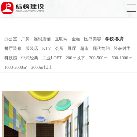
哈密瓜视频,哈密瓜视频app,哈密瓜视频下
载,哈密瓜视频app下载安装
办公室
厂房
连锁店铺
互联网
金融
医疗美容
学校-教育
餐厅装修
服装店
KTV
会所
展厅
超市
现代简约
轻奢时尚
科技感
中式经典
工业LOFT
200㎡以下
200-500㎡
500-1000㎡
1000-2000㎡
2000㎡以上