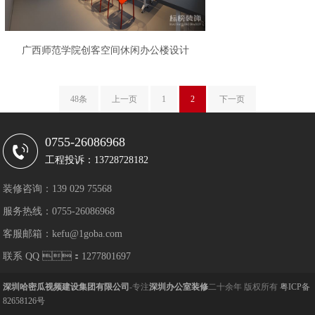
广西师范学院创客空间休闲办公楼设计
48条
上一页
1
2
下一页
0755-26086968
工程投诉：13728728182
装修咨询：139 029 75568
服务热线：0755-26086968
客服邮箱：kefu@1goba.com
联系 QQ ：1277801697
深圳哈密瓜视频建设集团有限公司
-专注
深圳办公室装修
二十余年 版权所有
粤ICP备
82658126号