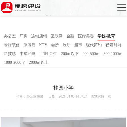
哈密瓜视频,哈密瓜视频app,哈密瓜视频下
载,哈密瓜视频app下载安装
办公室
厂房
连锁店铺
互联网
金融
医疗美容
学校-教育
餐厅装修
服装店
KTV
会所
展厅
超市
现代简约
轻奢时尚
科技感
中式经典
工业LOFT
200㎡以下
200-500㎡
500-1000㎡
1000-2000㎡
2000㎡以上
桂园小学
作者：
办公室装修
日期：2021-04-02 14:57:24 浏览次数：
次