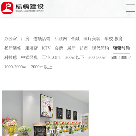
哈密瓜视频,哈密瓜视频app,哈密瓜视频下
载,哈密瓜视频app下载安装
办公室
厂房
连锁店铺
互联网
金融
医疗美容
学校-教育
餐厅装修
服装店
KTV
会所
展厅
超市
现代简约
轻奢时尚
科技感
中式经典
工业LOFT
200㎡以下
200-500㎡
500-1000㎡
1000-2000㎡
2000㎡以上