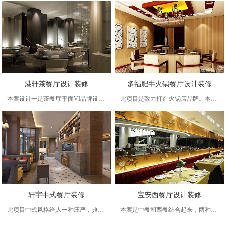
港轩茶餐厅设计装修
多福肥牛火锅餐厅设计装修
本案设计一是茶餐厅平面VI品牌设计，设计二是室内外方案设计，根据茶餐厅特色的经营方式和经营需要，本案的空间包括以下几个部分：大厅、前台、商品销售区、散座区、包间区、厨房、卫生间。大厅的设计以深灰为基调体现茶餐厅的整体感觉，前台区域大一些，
此项目是致力打造火锅店品牌。本项目设计以新中式风格来吸引消费者的眼球，将中国传统的古典正红和现代元素有机结合的装饰手法，以更好的表达国人的含蓄气质。中式古朴的元素是必不可少的，方案的设计层次分明，错落有致，大厅就餐区，总服务台，缓冲等待
轩宇中式餐厅装修
宝安西餐厅设计装修
此项目中式风格给人一种庄严，典雅，同时又给人一种舒适，放松的感觉，这是中餐厅设计的根本理念。餐厅包含了雅座、散座大厅、厢房三个组成部分，中餐设计别具中国传统屏风的兰、梅、竹、菊和中式花格字画等等，体现现代中式的时尚儒雅。餐厅设计元素还有
本案是中餐和西餐结合起来，两种不同的方式却能够巧妙的结合在一起。功能区域上哈密瓜视频还是按照中餐的方式来进行划分但是在餐桌椅的选择上哈密瓜视频则考虑西餐的部分，大厅区域顶面采用木质顶面暗槽留灯，右侧的红酒展示和陈设的展示为大厅带不少装饰色彩。功能上