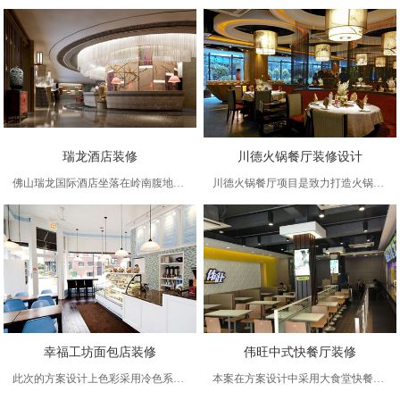
瑞龙酒店装修
川德火锅餐厅装修设计
佛山瑞龙国际酒店坐落在岭南腹地南海西樵镇，环境清净优美，交通便利，这里将建设成为一个能够充分展示旅游魅力、政商务高规格标准、功能配套齐全的五星级精品商务酒店。暂别都市喧嚣、身游胜景幽静、留连忘返于瑞龙国际的内敛高雅和低调奢华。
川德火锅餐厅项目是致力打造火锅店品牌。本项目在富阳是首家形象店，设计的主题思想：本案定位是大众化的百姓消费同时体现一定的文化主题，为火锅的经营赋予更层次的文化内涵。所以在空间设计上充分考虑其独特新颖性。空间基本功能划分，门厅玄关，缓冲空
幸福工坊面包店装修
伟旺中式快餐厅装修
此次的方案设计上色彩采用冷色系，白色与蓝色的搭配使整体看起来比较干净加上灯光的色彩也采用暖白来做为照明主色，搭配深色的家具、地板、台面还有内部的用具整体是有深有浅色有亮有暗干净和谐。
本案在方案设计中采用大食堂快餐模块式的设计类型，区域划分明显整体色彩搭配鲜明环境干净清爽。明档区是采用中式取餐的习惯来设计，取餐有专门设计的餐盘轨道方便快捷，软装部分是采取现代元素去搭配不需要 复杂和豪华，要的是快捷和方便。