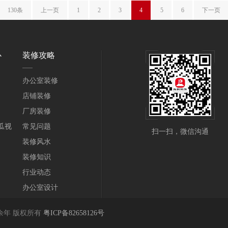
130条
上一页
1
2
3
4
5
6
下一页
心
装修攻略
办公室装修
店铺装修
厂房装修
瓜视
常见问题
扫一扫，微信沟通
装修风水
装修知识
行业动态
办公室设计
余年 版权所有
粤ICP备82658126号