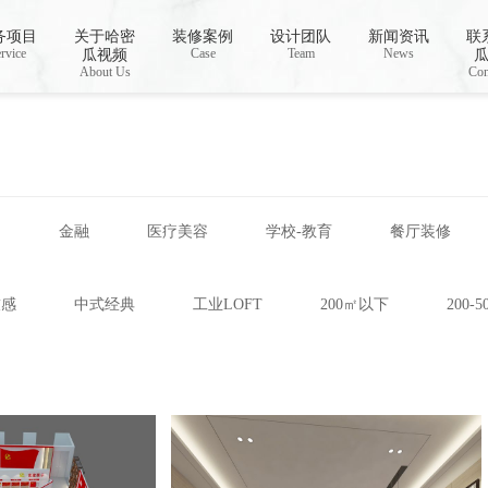
载,哈密瓜视频app下载安装
务项目
关于哈密
装修案例
设计团队
新闻资讯
联
rvice
Case
Team
News
瓜视频
About Us
Con
网
金融
医疗美容
学校-教育
餐厅装修
技感
中式经典
工业LOFT
200㎡以下
200-