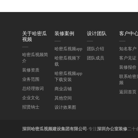
关于哈密瓜
装修案例
设计团队
客户中
视频
哈密瓜视频app
团队介绍
知名客户
哈密瓜视频简
哈密瓜视频下
团队成员
客户见证
介
载
装修报价
装修资质
哈密瓜视频app
联系哈密
业务范围
下载安装
频
总经理致词
商业店铺
返回首页
企业文化
其他空间
招贤纳士
设计效果图
深圳哈密瓜视频建设集团有限公司
-专注
深圳办公室装修
二十