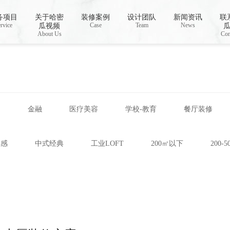
载,哈密瓜视频app下载安装
务项目
关于哈密
装修案例
设计团队
新闻资讯
联
rvice
Case
Team
News
瓜视频
About Us
Con
网
金融
医疗美容
学校-教育
餐厅装修
技感
中式经典
工业LOFT
200㎡以下
200-