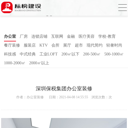
哈密瓜视频,哈密瓜视频app,哈密瓜视频下
载,哈密瓜视频app下载安装
办公室
厂房
连锁店铺
互联网
金融
医疗美容
学校-教育
餐厅装修
服装店
KTV
会所
展厅
超市
现代简约
轻奢时尚
科技感
中式经典
工业LOFT
200㎡以下
200-500㎡
500-1000㎡
1000-2000㎡
2000㎡以上
深圳保税集团办公室装修
作者：
办公室装修
日期：2021-04-08 14:55:55 浏览次数：
次