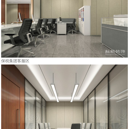
保税集团客服区