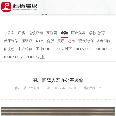
哈密瓜视频,哈密瓜视频app,哈密瓜视频下
载,哈密瓜视频app下载安装
办公室
厂房
连锁店铺
互联网
金融
医疗美容
学校-教育
餐厅装修
服装店
KTV
会所
展厅
超市
现代简约
轻奢时尚
科技感
中式经典
工业LOFT
200㎡以下
200-500㎡
500-1000㎡
1000-2000㎡
2000㎡以上
深圳富德人寿办公室装修
作者：
办公室装修
日期：2021-04-16 16:50:31 浏览次数：
次