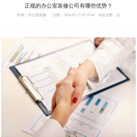
正规的办公室装修公司有哪些优势？
作者：
办公室装修
日期：2018-01-15 16:19:44 浏览次数：
次