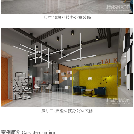
展厅-汉橙科技办公室装修
展厅二-汉橙科技办公室装修
案例简介 Case description