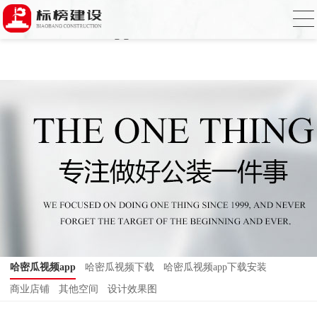
哈密瓜视频,哈密瓜视频app,哈密瓜视频下
载,哈密瓜视频app下载安装
哈密瓜视频app
哈密瓜视频下载
哈密瓜视频app下载安装
商业店铺
其他空间
设计效果图