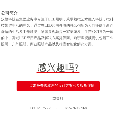
公司简介
汉橙科技在集团业务中专注于LED照明，秉承着把艺术融入科技，把科
技带进生活的理念，通过在LED照明领域的持续创新为人们提供全新而
舒适的生活及工作环境。哈密瓜视频是一家集研发、生产和销售为一体
的中、高端LED应用产品及解决方案提供商。哈密瓜视频提供包括工业
照明、户外照明、商业照明产品以及相应智能化解决方案。
感兴趣吗?
点击免费索取您的设计方案和及报价详情
或拨打
139 029 75568 / 0755-26086968