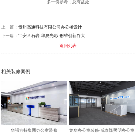
多一份参考，总有益处
上一篇：
贵州高通科技有限公司办公楼设计
下一篇：
宝安区石岩-华夏光彩-创维创新谷大
返回列表
相关装修案例
华强方特集团办公室装修
龙华办公室装修-成泰隆照明办公室