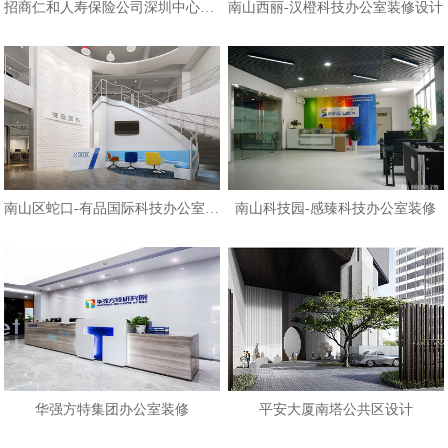
招商仁和人寿保险公司深圳中心办公
南山西丽-汉橙科技办公室装修设计
南山区蛇口-有品国际科技办公室装修
南山科技园-感臻科技办公室装修
华强方特集团办公室装修
平安大厦南塔公共区设计