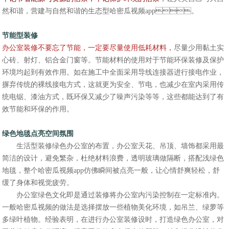
然和谐，营建与自然和谐的生态型哈密瓜视频app。
节能型装修
办公室装修不要忘了节能，一定要尽量使用低耗材料，
尽量少用黏土实
心砖、射灯、铝合金门窗等。节能材料的使用对于节能环保装修及保护
环境均起到有效作用。如在施工中全面采用导线连接器进行接电作业，
摒弃传统的裸线接电方式，这就更为安全、节电，也减少在室内采用传
统电锯、漆油方式，既环保又减少了噪声污染等等，这些都能达到了有
效节能和环保的作用。
绿色地毯点亮空间氛围
生活型装修绿色办公室的布置，办公室天花、吊顶、墙饰都采用最
简洁的设计，避免繁杂，杜绝材料浪费，透明玻璃做隔断，搭配浅绿色
地毯，整个哈密瓜视频app仿佛瞬间被点亮一般，让心情舒爽轻松，舒
缓了身体和视觉疲劳。
办公室绿色文化即是通过装修将办公室内污染控制在一定标准内。
一般哈密瓜视频的做法是选择摆放一些植物美化环境，如吊兰、绿萝等
多绿叶植物。经验表明，在进行办公室装修设时，打造绿色办公室，对