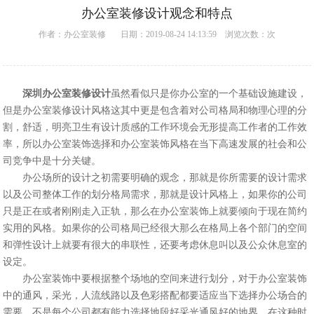
办公室装修设计观念和特点
作者：
办公室装修
日期：2019-08-24 14:13:59 浏览次数：
次
深圳办公室装修设计
虽然看似只是你办公室的一个基础设施建设，
但是
办公室装修
设计风格这其中更是包含着对公司格局和物理心理的分
割，舒适，明亮卫生有设计质感的工作环境会无形提高工作者的工作效
率，所以办公室装饰选择和办公室装饰风格在当下高速发展的社会和公
司竞争中是十分关键。
办公场所的设计之初需要明确的观念，那就是你所需要的设计需求
以及公司整体工作的划分格局需求，那就是设计风格上，如果你的公司
只是正在或者刚刚走入正轨，那么在办公室装饰上就要倾向于现在简约
实用的风格。如果你的公司格局已经很大那么在格局上各个部门的空间
和弹性设计上就要有很大的串联性，还要考虑休息叫以及公众休息室的
设定。
办公室装饰中要根据整个场地的空间来进行划分，对于办公室装饰
中的通风，采光，人流线路以及色彩搭配都要适应当下选择办公场合的
需要，不是每个公司都有能力选择地段好采光通风好的地界，在这种时