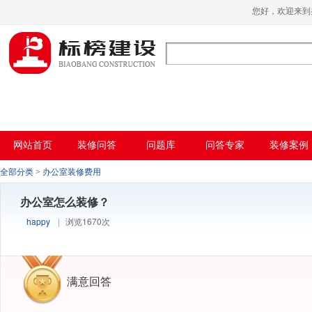
哈密瓜视频,哈密瓜视频app,哈密瓜视频下
您好，欢迎来
载,哈密瓜视频app下载安装
网站首页
装修问答
问题库
问答专家
装修案例
全部分类
>
办公室装修费用
办公室怎么装修？
happy
|
浏览1670次
满意回答