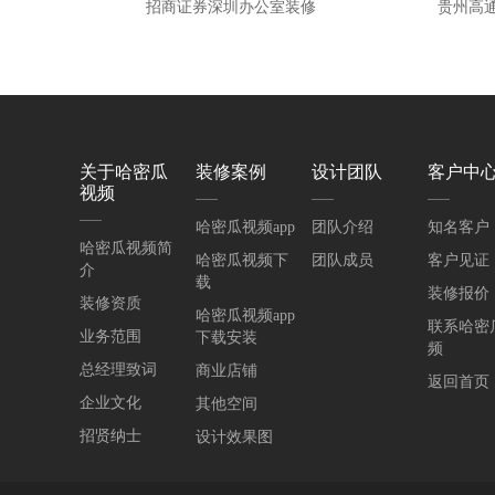
招商证券深圳办公室装修
贵州高
关于哈密瓜
装修案例
设计团队
客户中
视频
哈密瓜视频app
团队介绍
知名客户
哈密瓜视频简
哈密瓜视频下
团队成员
客户见证
介
载
装修报价
装修资质
哈密瓜视频app
联系哈密
业务范围
下载安装
频
总经理致词
商业店铺
返回首页
企业文化
其他空间
招贤纳士
设计效果图