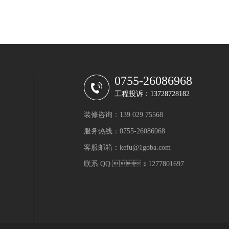
0755-26086968
工程投诉：13728728182
装修咨询：139 029 75568
服务热线：0755-26086968
客服邮箱：kefu@1goba.com
联系 QQ ：1277801697