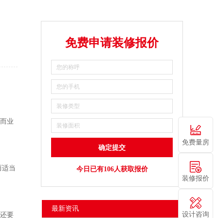
免费申请装修报价
,而业
免费量房
而适当
今日已有106人获取报价
装修报价
。
最新资讯
设计咨询
。还要