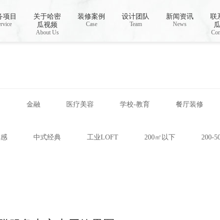
载,哈密瓜视频app下载安装
务项目
关于哈密
装修案例
设计团队
新闻资讯
联
rvice
Case
Team
News
瓜视频
About Us
Con
网
金融
医疗美容
学校-教育
餐厅装修
技感
中式经典
工业LOFT
200㎡以下
200-