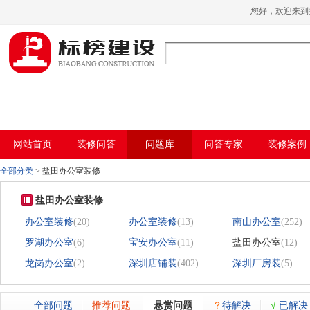
哈密瓜视频,哈密瓜视频app,哈密瓜视频下
您好，欢迎来
载,哈密瓜视频app下载安装
网站首页
装修问答
问题库
问答专家
装修案例
全部分类
>
盐田办公室装修
盐田办公室装修
办公室装修
(20)
办公室装修
(13)
南山办公室
(252)
罗湖办公室
(6)
宝安办公室
(11)
盐田办公室
(12)
龙岗办公室
(2)
深圳店铺装
(402)
深圳厂房装
(5)
全部问题
推荐问题
悬赏问题
？
待解决
√
已解决