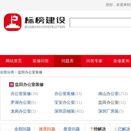
哈密瓜视频,哈密瓜视频app,哈密瓜视频下
您好，欢迎来
载,哈密瓜视频app下载安装
网站首页
装修问答
问题库
问答专家
装修案例
全部分类
>
盐田办公室装修
盐田办公室装修
办公室装修
(20)
办公室装修
(13)
南山办公室
(252)
罗湖办公室
(6)
宝安办公室
(11)
盐田办公室
(12)
龙岗办公室
(2)
深圳店铺装
(402)
深圳厂房装
(5)
全部问题
推荐问题
悬赏问题
？
待解决
√
已解决