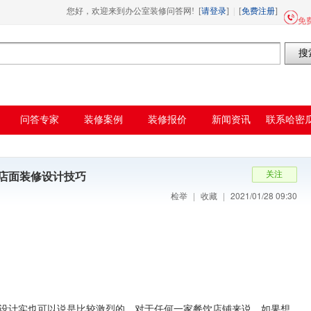
载,哈密瓜视频app下载安装
您好，欢迎来到办公室装修问答网! [
请登录
]
|
[
免费注册
]
免费
问答专家
装修案例
装修报价
新闻资讯
联系哈密
频
饮店面装修设计技巧
检举
|
收藏
|
2021/01/28 09:30
实也可以说是比较激烈的，对于任何一家餐饮店铺来说，如果想