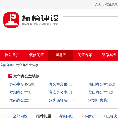
哈密瓜视频,哈密瓜视频app,哈密瓜视频下
您好，欢迎
载,哈密瓜视频app下载安装
网站首页
装修问答
问题库
问答专家
装修案例
全部分类
>
龙华办公室装修
龙华办公室装修
办公室装修
(20)
办公室装修
(13)
南山办公室
(252)
罗湖办公室
(6)
宝安办公室
(11)
盐田办公室
(12)
龙岗办公室
(2)
深圳店铺装
(402)
深圳厂房装
(5)
全部问题
推荐问题
悬赏问题
？
待解决
√
已解决